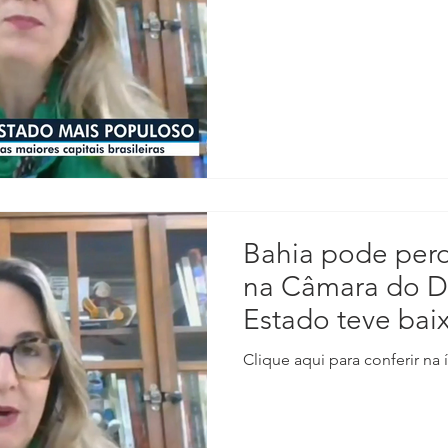
Bahia pode perd
na Câmara do D
Estado teve bai
populacional e 
Clique aqui para conferir na 