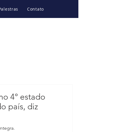
Palestras
Contato
mo 4° estado
o país, diz
íntegra.