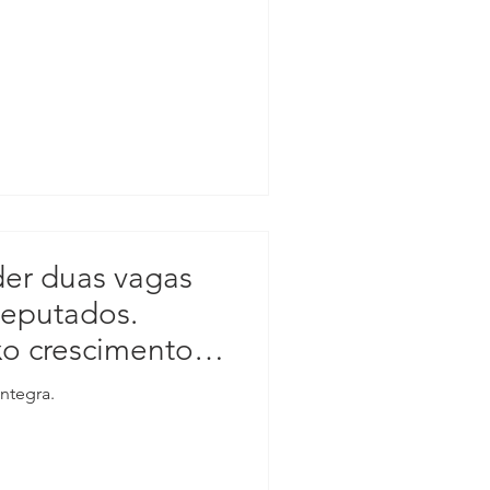
er duas vagas
eputados.
xo crescimento
10
íntegra.