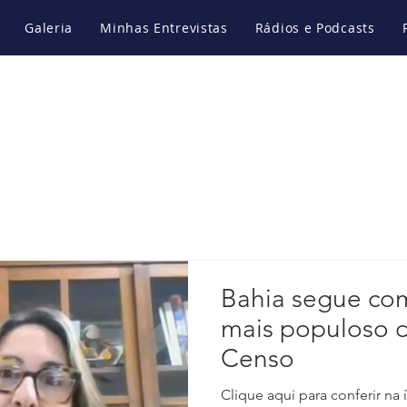
Galeria
Minhas Entrevistas
Rádios e Podcasts
Bahia segue co
mais populoso d
Censo
Clique aqui para conferir na 