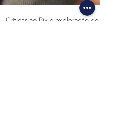
Críticas ao Pix e exploração do
‘espaço sideral’: conheça visões
polêmicas de Marcio Pochmann,
indic
A escolha do economista Marcio Pochman para o
cargo de presidente do Instituto Brasileiro de
Geografia e Estatística (IBGE) está cercada...