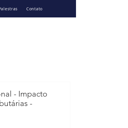
Palestras
Contato
nal - Impacto
butárias -