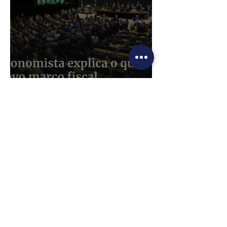
Entenda o que é o novo
marco fiscal, aprovado
pela Câmara