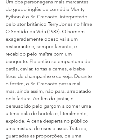
Um dos personagens mais marcantes 
do grupo inglês de comédia Monty 
Python é o Sr. Creosote, interpretado 
pelo ator britânico Terry Jones no filme 
O Sentido da Vida (1983). O homem 
exageradamente obeso vai a um 
restaurante e, sempre faminto, é 
recebido pelo maître com um 
banquete. Ele então se empanturra de 
patês, caviar, tortas e carnes, e bebe 
litros de champanhe e cerveja. Durante 
o festim, o Sr. Creosote passa mal, 
mas, ainda assim, não para, arrebatado 
pela fartura. Ao fim do jantar, é 
persuadido pelo garçom a comer uma 
última bala de hortelã e, literalmente, 
explode. A cena desperta no público 
uma mistura de risos e asco. Trata-se, 
guardadas as proporções, de uma 