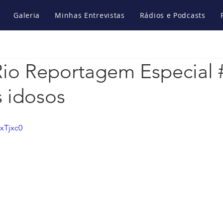
Galeria
Minhas Entrevistas
Rádios e Podcasts
io Reportagem Especial 
s idosos
xTjxc0