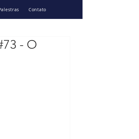
Palestras
Contato
#73 - O