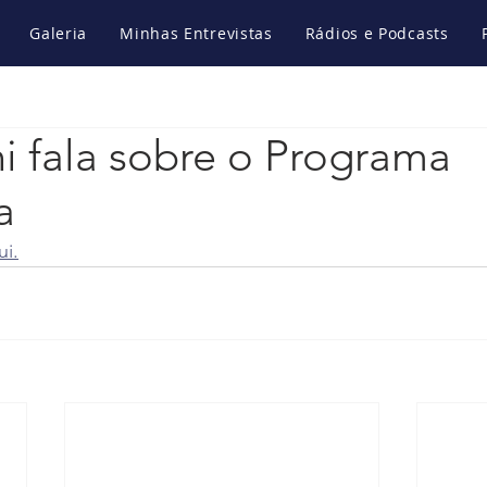
Galeria
Minhas Entrevistas
Rádios e Podcasts
i fala sobre o Programa
a
ui.