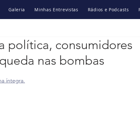
Galeria
Minhas Entrevistas
Rádios e Podcasts
 política, consumidores
 queda nas bombas
na íntegra.