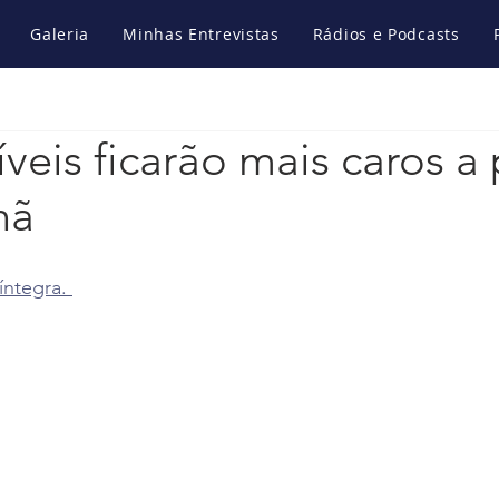
Galeria
Minhas Entrevistas
Rádios e Podcasts
eis ficarão mais caros a p
hã
íntegra. 