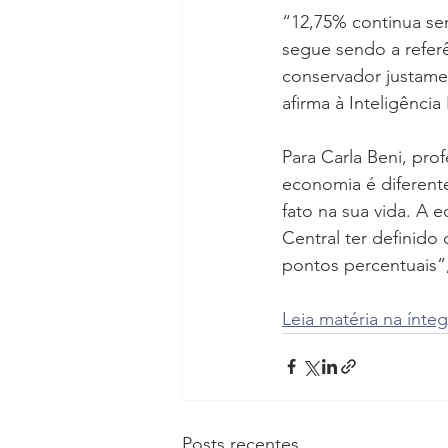
“12,75% continua sen
segue sendo a referê
conservador justamen
afirma à Inteligência 
Para Carla Beni, pr
economia é diferen
fato na sua vida. A 
Central ter definid
pontos percentuais”,
Leia matéria na ínteg
Posts recentes