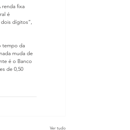
renda fixa 
al é 
ois dígitos”, 
o tempo da 
 nada muda de 
ante é o Banco 
es de 0,50 
Ver tudo