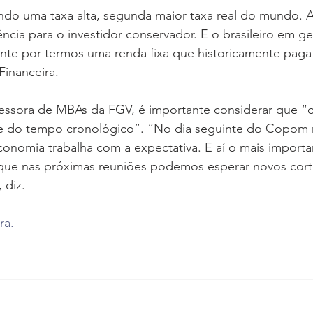
do uma taxa alta, segunda maior taxa real do mundo. A 
ncia para o investidor conservador. E o brasileiro em ger
te por termos uma renda fixa que historicamente paga d
Financeira. 
ofessora de MBAs da FGV, é importante considerar que “
te do tempo cronológico”. “No dia seguinte do Copom
economia trabalha com a expectativa. E aí o mais import
o que nas próximas reuniões podemos esperar novos cort
 diz.
ra. 