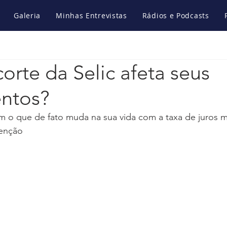
Galeria
Minhas Entrevistas
Rádios e Podcasts
rte da Selic afeta seus
entos?
am o que de fato muda na sua vida com a taxa de juros m
tenção