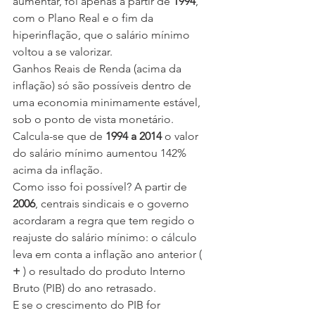
aumentar, foi apenas a partir de 
1994
, 
com o Plano Real e o fim da 
hiperinflação, que o salário mínimo 
voltou a se valorizar.
Ganhos Reais de Renda (acima da 
inflação) só são possíveis dentro de 
uma economia minimamente estável, 
sob o ponto de vista monetário. 
Calcula-se que de 
1994 a 2014
 o valor 
do salário mínimo aumentou 142% 
acima da inflação.
Como isso foi possível? A partir de 
2006
, centrais sindicais e o governo 
acordaram a regra que tem regido o 
reajuste do salário mínimo: o cálculo 
leva em conta a inflação ano anterior ( 
+
 ) o resultado do produto Interno 
Bruto (PIB) do ano retrasado.
E se o crescimento do PIB for 