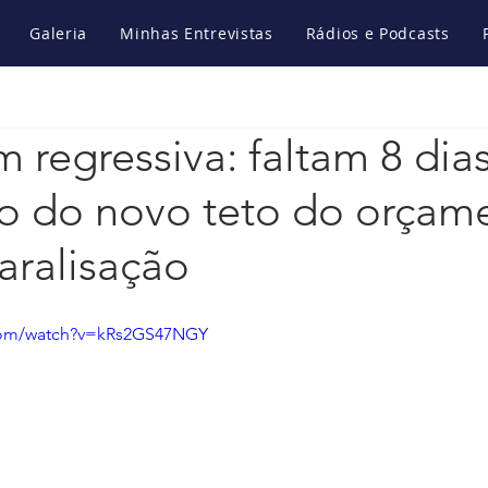
Galeria
Minhas Entrevistas
Rádios e Podcasts
regressiva: faltam 8 dias
o do novo teto do orçam
paralisação
.com/watch?v=kRs2GS47NGY