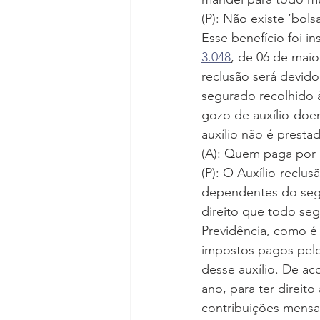
(P): Não existe ‘bols
Esse benefício foi ins
3.048
, de 06 de maio
reclusão será devid
segurado recolhido 
gozo de auxílio-doe
auxílio não é prest
(A): Quem paga por 
(P): O Auxílio-reclu
dependentes do segu
direito que todo se
Previdência, como é
impostos pagos pelo
desse auxílio. De ac
ano, para ter direit
contribuições mensais