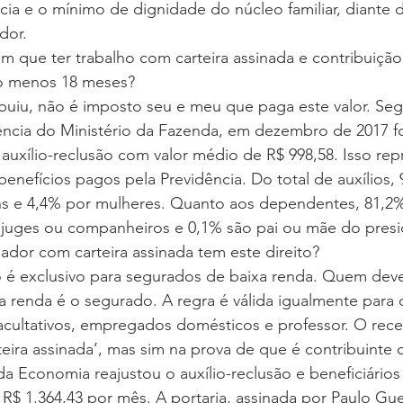
ncia e o mínimo de dignidade do núcleo familiar, diante 
dor.
em que ter trabalho com carteira assinada e contribuição
lo menos 18 meses?
tribuiu, não é imposto seu e meu que paga este valor. Se
dência do Ministério da Fazenda, em dezembro de 2017 
 auxílio-reclusão com valor médio de R$ 998,58. Isso rep
enefícios pagos pela Previdência. Do total de auxílios, 
ns e 4,4% por mulheres. Quanto aos dependentes, 81,2%
njuges ou companheiros e 0,1% são pai ou mãe do presid
hador com carteira assinada tem este direito?
o é exclusivo para segurados de baixa renda. Quem deve
 renda é o segurado. A regra é válida igualmente para
 facultativos, empregados domésticos e professor. O re
rteira assinada’, mas sim na prova de que é contribuinte 
 da Economia reajustou o auxílio-reclusão e beneficiário
R$ 1.364,43 por mês. A portaria, assinada por Paulo Gue