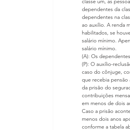
classe um, as pessoa
dependentes da class
dependentes na class
ao auxílio. A renda 
habilitados, se houv
salário mínimo. Ape
salário mínimo.
(A): Os dependente
(P): O auxílio-reclus
caso do cônjuge, co
que recebia pensão a
da prisão do segurad
contribuições mensais
em menos de dois an
Caso a prisão acont
menos dois anos após
conforme a tabela ab