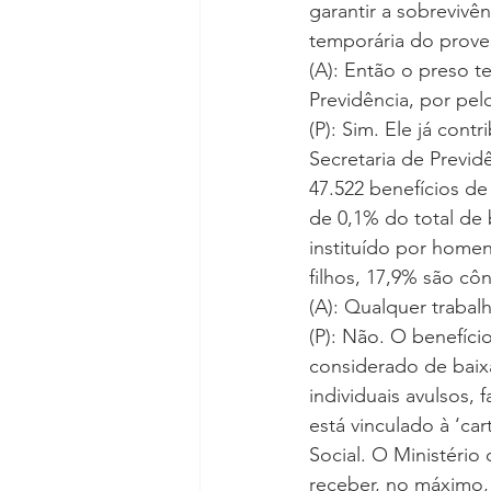
garantir a sobrevivê
temporária do prove
(A): Então o preso t
Previdência, por pe
(P): Sim. Ele já con
Secretaria de Previ
47.522 benefícios de
de 0,1% do total de b
instituído por home
filhos, 17,9% são cô
(A): Qualquer trabal
(P): Não. O benefíci
considerado de baixa
individuais avulsos,
está vinculado à ‘ca
Social. O Ministério
receber, no máximo, 