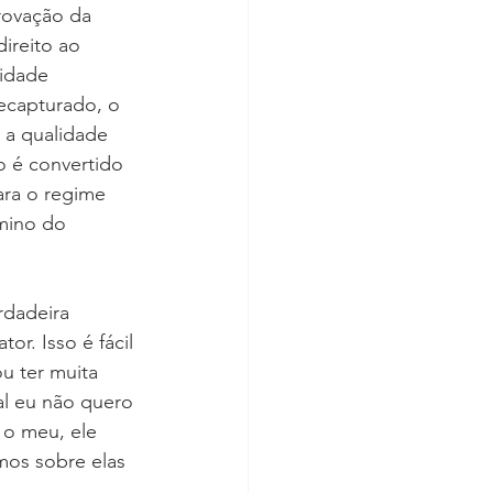
rovação da 
ireito ao 
vidade 
ecapturado, o 
 a qualidade 
o é convertido 
ara o regime 
mino do 
rdadeira 
or. Isso é fácil 
u ter muita 
l eu não quero 
 o meu, ele 
rmos sobre elas 