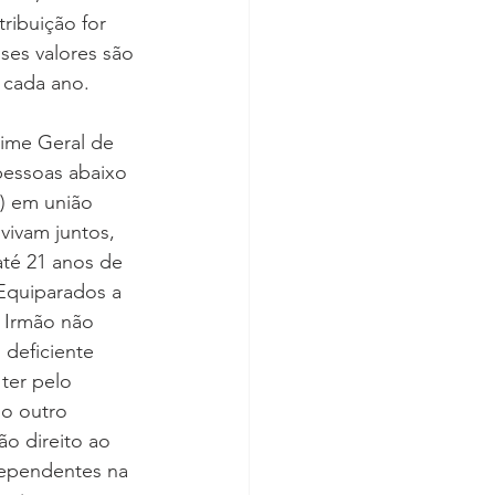
ribuição for 
ses valores são 
 cada ano.
gime Geral de 
pessoas abaixo 
b) em união 
vivam juntos, 
té 21 anos de 
 Equiparados a 
: Irmão não 
deficiente 
ter pelo 
do outro 
o direito ao 
dependentes na 