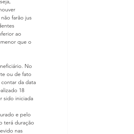
seja, 
houver 
não farão jus 
dentes 
ferior ao 
r menor que o 
neficiário. No 
te ou de fato 
 contar da data 
alizado 18 
 sido iniciada 
urado e pelo 
o terá duração 
devido nas 