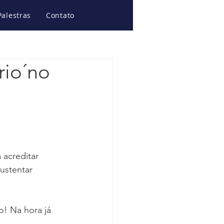
Palestras
Contato
rio´no
 acreditar 
ustentar 
o! Na hora já 