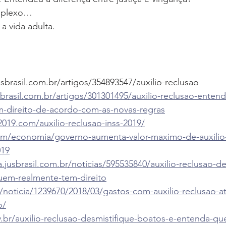
mplexo…
a vida adulta.
usbrasil.com.br/artigos/354893547/auxilio-reclusao
jusbrasil.com.br/artigos/301301495/auxilio-reclusao-ente
-direito-de-acordo-com-as-novas-regras
2019.com/auxilio-reclusao-inss-2019/
.com/economia/governo-aumenta-valor-maximo-de-auxilio
019
va.jusbrasil.com.br/noticias/595535840/auxilio-reclusao-de
uem-realmente-tem-direito
noticia/1239670/2018/03/gastos-com-auxilio-reclusao-at
o/
v.br/auxilio-reclusao-desmistifique-boatos-e-entenda-q