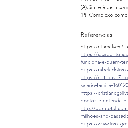
(A):Sim e é bem co
(P): Complexo como 
Referências.
https://ritamalves2.j
https://jacirabrito.
funciona-e-quem-tem
https://tabeladoinss
https://noticias.r7
salario-familia-16012
https://cristianegsil
boatos-e-entenda-q
http://domtotal.com/
milhoes-ano-passad
https://www.inss.go