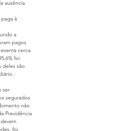
da ausência 
 paga à 
gundo a 
foram pagos 
resenta cerca 
95,6% foi 
 deles são 
iário.
 ser 
 os segurados 
cebimento não 
da Previdência 
s devem 
des, foi 