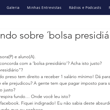
Galeria
Minhas Entrevistas
Rádios e Podcasts
do sobre ´bolsa presidiá
sora(P) e aluno(A).
 concorda com a ‘bolsa presidiário’? Acha isto justo?
presidiário”?
odo preso tem direito a receber 1 salário mínimo! Dá para
ue ele prejudicou? A gente tem que pagar imposto para s
o justo?
 respira fundo… Onde você leu isto?
 facebook. Fiquei indignado! Eu não sabia deste absurd
undo que eu conheço.