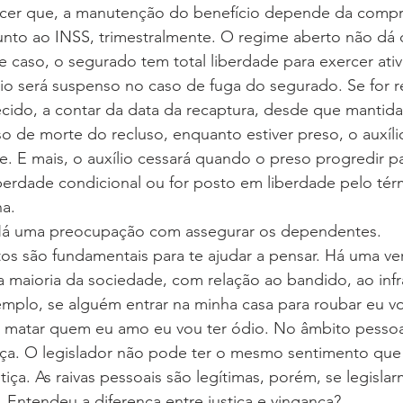
ecer que, a manutenção do benefício depende da comp
nto ao INSS, trimestralmente. O regime aberto não dá d
se caso, o segurado tem total liberdade para exercer ati
cio será suspenso no caso de fuga do segurado. Se for r
lecido, a contar da data da recaptura, desde que mantida
 de morte do recluso, enquanto estiver preso, o auxíli
. E mais, o auxílio cessará quando o preso progredir p
iberdade condicional ou for posto em liberdade pelo tér
a.
 Há uma preocupação com assegurar os dependentes.
tos são fundamentais para te ajudar a pensar. Há uma ve
 maioria da sociedade, com relação ao bandido, ao infrat
mplo, se alguém entrar na minha casa para roubar eu vo
oa matar quem eu amo eu vou ter ódio. No âmbito pessoa
ança. O legislador não pode ter o mesmo sentimento que
iça. As raivas pessoais são legítimas, porém, se legisla
Entendeu a diferença entre justiça e vingança?