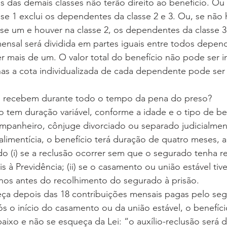
s das demais classes não terão direito ao benefício. Ou 
e 1 exclui os dependentes da classe 2 e 3. Ou, se não 
e um e houver na classe 2, os dependentes da classe 3 
mensal será dividida em partes iguais entre todos depen
er mais de um. O valor total do benefício não pode ser in
nas a cota individualizada de cada dependente pode se
s recebem durante todo o tempo da pena do preso?
ão tem duração variável, conforme a idade e o tipo de be
mpanheiro, cônjuge divorciado ou separado judicialmen
limentícia, o benefício terá duração de quatro meses, a
o (i) se a reclusão ocorrer sem que o segurado tenha re
 à Previdência; (ii) se o casamento ou união estável tiver
os antes do recolhimento do segurado à prisão.
eça depois das 18 contribuições mensais pagas pelo seg
 o início do casamento ou da união estável, o benefíci
aixo e não se esqueça da Lei: “o auxílio-reclusão será 