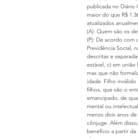
publicada no Diário 
maior do que R$ 1.36
atualizados anualmen
(A): Quem são os d
(P): De acordo com o
Previdência Social,
descritas e separada
estável, c) em união
mas que não formaliz
idade. Filho inválid
filhos, que são o en
emancipado, de qualq
mental ou intelectua
menos dois anos de u
cônjuge. Além disso,
benefício a partir d