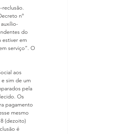
o-reclusão. 
Decreto nº 
auxílio-
endentes do 
 estiver em 
em serviço”. O 
ocial aos 
 e sim de um 
mparados pela 
ecido. Os 
ara pagamento 
 desse mesmo 
8 (dezoito) 
clusão é 