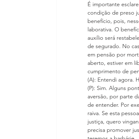
É importante esclar
condição de preso ju
benefício, pois, nes
laborativa. O benefí
auxílio será restabe
de segurado. No caso
em pensão por morte
aberto, estiver em l
cumprimento de pen
(A): Entendi agora.
(P): Sim. Alguns pon
aversão, por parte da
de entender. Por exe
raiva. Se esta pess
justiça, quero ving
precisa promover just
teremos a barbárie… 