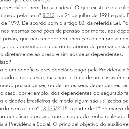
a presidiário’ nem ´bolsa cadeia´. O que existe é o auxíli
tituído pela Lei nº 
8.213
, de 24 de julho de 1991 e pelo 
 de 1999. De acordo com o artigo 80, da referida Lei, “o 
o nas mesmas condições da pensão por morte, aos dep
à prisão, que não receber remuneração da empresa nem
nça, de aposentadoria ou outro abono de permanência 
ado diretamente ao preso e sim aos seus dependentes.
isso?
são é um benefício previdenciário pago pela Previdência S
rado e não a este, mas não se trata de uma assistência
gurado possui de ser, ou de ter os seus dependentes, a
 o caso, por exemplo, dos dependentes do segurado fal
s cidadãos brasileiros de modo algum são utilizados p
ordo com a Lei nº 
13.135
/2015, a partir de 1º de março
o ao benefício é preciso que o segurado tenha realizado 1
 à Previdência Social. O principal objetivo do auxílio-re