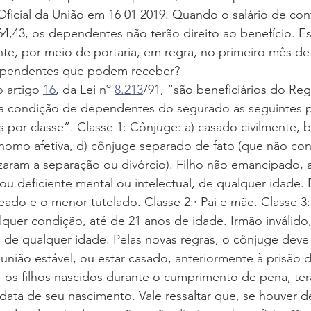
Oficial da União em 16 01 2019. Quando o salário de cont
4,43, os dependentes não terão direito ao benefício. Es
te, por meio de portaria, em regra, no primeiro mês de
ependentes que podem receber?
 artigo 
16
, da Lei nº 
8.213
/91, “são beneficiários do Re
 na condição de dependentes do segurado as seguintes 
s por classe”. Classe 1: Cônjuge: a) casado civilmente, 
 homo afetiva, d) cônjuge separado de fato (que não con
aram a separação ou divórcio). Filho não emancipado, a
o ou deficiente mental ou intelectual, de qualquer idade.
teado e o menor tutelado. Classe 2:· Pai e mãe. Classe 3
uer condição, até de 21 anos de idade. Irmão inválido, 
l de qualquer idade. Pelas novas regras, o cônjuge deve 
nião estável, ou estar casado, anteriormente à prisão 
 os filhos nascidos durante o cumprimento de pena, terã
a data de seu nascimento. Vale ressaltar que, se houver 