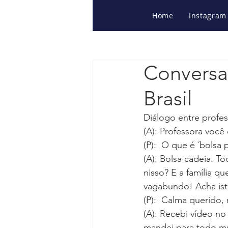
Home
Instagram
Conversan
Brasil
Diálogo entre profes
(A): Professora você
(P):  O que é ´bolsa 
(A): Bolsa cadeia. T
nisso? E a família q
vagabundo! Acha ist
(P):  Calma querido,
(A): Recebi vídeo no
mandei para todo m