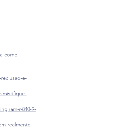
nda-como-
-reclusao-e-
smistifique-
ingiram-r-840-9-
uem-realmente-