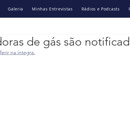
Galeria
Minhas Entrevistas
Rádios e Podcasts
doras de gás são notifica
erir na íntegra.