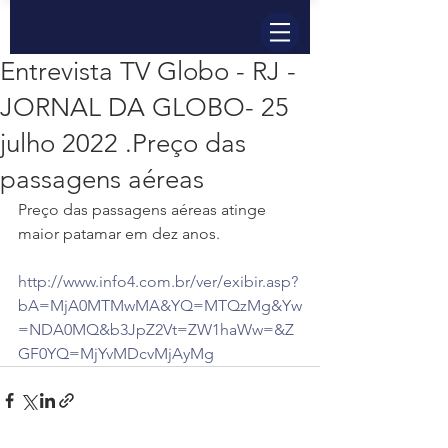
Entrevista TV Globo - RJ -
JORNAL DA GLOBO- 25
julho 2022 .Preço das
passagens aéreas
Preço das passagens aéreas atinge 
maior patamar em dez anos.
http://www.info4.com.br/ver/exibir.asp?
bA=MjA0MTMwMA&YQ=MTQzMg&Yw
=NDA0MQ&b3JpZ2Vt=ZW1haWw=&Z
GF0YQ=MjYvMDcvMjAyMg