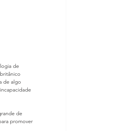
logia de 
ritânico 
 de algo 
 incapacidade 
grande de 
para promover 