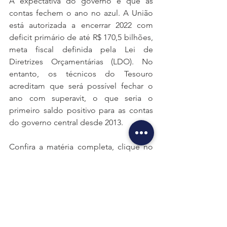
A expectativa do governo é que as 
contas fechem o ano no azul. A União 
está autorizada a encerrar 2022 com 
deficit primário de até R$ 170,5 bilhões, 
meta fiscal definida pela Lei de 
Diretrizes Orçamentárias (LDO). No 
entanto, os técnicos do Tesouro 
acreditam que será possível fechar o 
ano com superavit, o que seria o 
primeiro saldo positivo para as contas 
do governo central desde 2013. 
Confira a matéria completa, clique no 
link:
https://www.correiobraziliense.com.br/
economia/2022/08/5033333-pais-
registra-superavit-de-rs-193-bi-
influenciado-por-gastos-menores-com-
salarios-e-precatorios.html