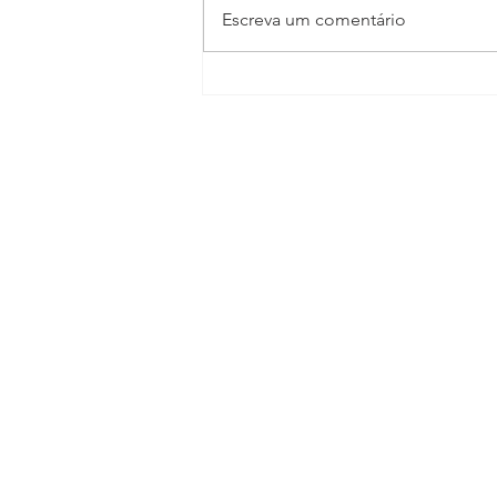
Escreva um comentário
TV CULTURA GIRO
ECONÔMICO