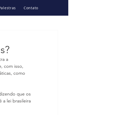
Palestras
Contato
is?
ra a 
, com isso, 
áticas, como 
 dizendo que os 
 lei brasileira 