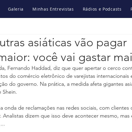
Galeria
Minhas Entrevistas
Rádios e Podcasts
utras asiáticas vão pagar
aior: você vai gastar ma
da, Fernando Haddad, diz que quer apertar o cerco cont
s do comércio eletrônico de varejistas internacionais e
ão do governo. Na prática, a medida afeta gigantes asi
 Shein.
ma onda de reclamações nas redes sociais, com clientes
 Analistas dizem que isso deve acontecer mesmo, mas é a
...