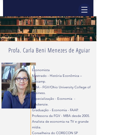
Profa. Carla Beni Menezes de Aguiar
Economista
Mestrado - História Econômica –
Unicamp.
MBA - FGV/Ohio University College of
Business.
Especialização - Economia -
Mackenzie.
Graduação - Economia - FAAP.
Professora da FGV - MBA desde 2005.
Analista de economia na TV e grande
mídia.
Conselheira do CORECON SP