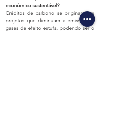
econômico sustentável?
Créditos de carbono se originam em 
projetos que diminuam a emissão de 
gases de efeito estufa, podendo ser o 
reflorestamento de uma área 
degradada, o investimento em energias 
limpas e a substituição de uma fonte 
de energia suja por outra limpa. Este é 
o lado positivo que deve ser 
estimulado e contabilizado no 
patrimônio das empresas. Com relação 
ao desenvolvimento global sustentável, 
há que se considerar uma crítica a este 
mercado, uma vez que ele precifica a 
emissão de gases e isto faz com que os 
países desenvolvidos e ricos continuem 
poluindo e compensando com 
créditos de países em desenvolvimento 